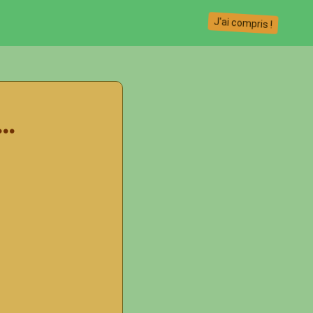
J'ai compris !
..