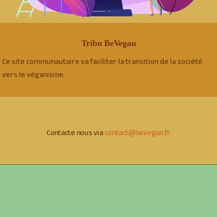
Tribu BeVegan
Ce site communautaire va faciliter la transition de la société
vers le véganisme.
Contacte nous via
contact@bevegan.fr