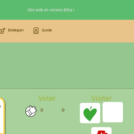
Site web en version Bêta !
BeVegan
Guide
Voter
Visiter
0
0