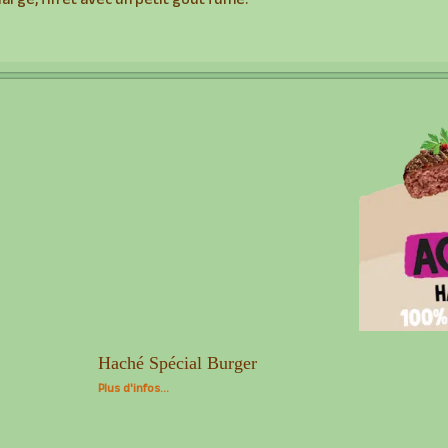
arge, fin et avec un petit goût fumé.
Haché Spécial Burger
Plus d'infos...