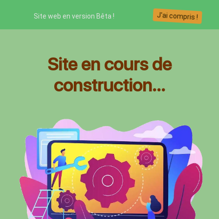
J'ai compris !
Site web en version Bêta !
Site en cours de
construction...