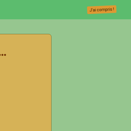
J'ai compris !
..