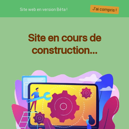
J'ai compris !
Site web en version Bêta !
Site en cours de
construction...