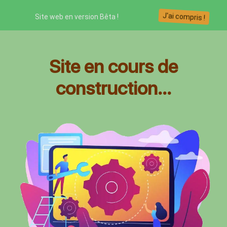
J'ai compris !
Site web en version Bêta !
Site en cours de
construction...